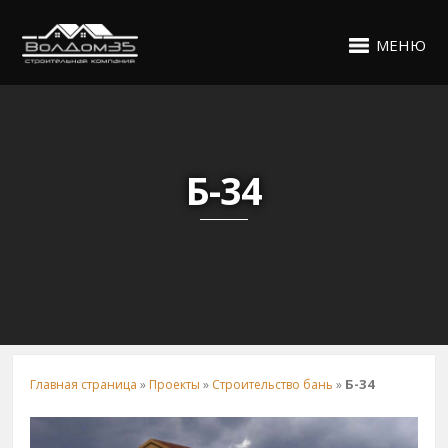
МЕНЮ
Б-34
Б-34
Главная страница
»
Проекты
»
Строительство бань
»