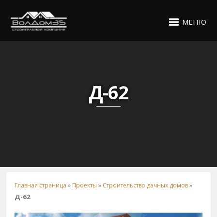
МЕНЮ
Д-62
Главная страница
»
Проекты
»
Строительство дачных домов
»
Д-62