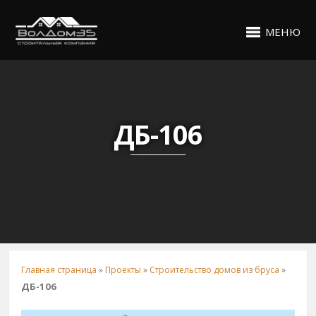
МЕНЮ
ДБ-106
Главная страница
»
Проекты
»
Строительство домов из бруса
»
ДБ-106