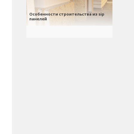
Особенности строительства из sip
панелей