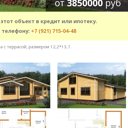
от
3850000
руб
этот объект в кредит или ипотеку.
 телефону:
+7 (921) 715-04-48
 с террасой, размером 12,2*13,7.