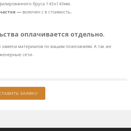
филированного бруса 143х143мм.
участке —
включен с в стоимость
.
ьства оплачивается отдельно.
 замена материалов по вашим пожеланиям. А так же
женерные сети.
СТАВИТЬ ЗАЯВКУ