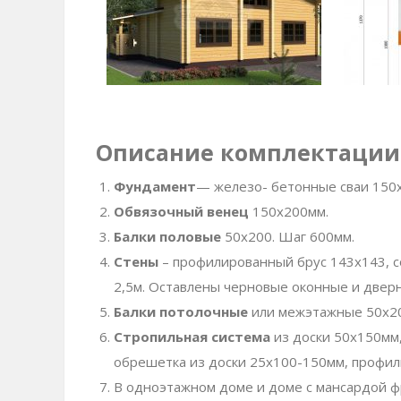
Описание комплектации
Фундамент
— железо- бетонные сваи 150
Обвязочный венец
150х200мм.
Балки половые
50х200. Шаг 600мм.
Стены
– профилированный брус 143х143, с
2,5м. Оставлены черновые оконные и двер
Балки потолочные
или межэтажные 50х20
Стропильная система
из доски 50х150мм,
обрешетка из доски 25х100-150мм, профили
В одноэтажном доме и доме с мансардой 