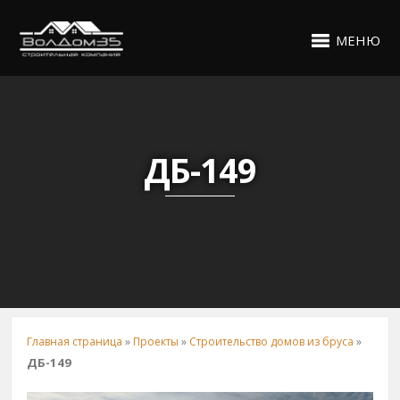
МЕНЮ
ДБ-149
Главная страница
»
Проекты
»
Строительство домов из бруса
»
ДБ-149