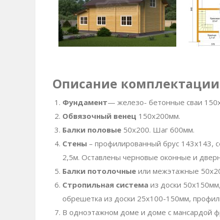
Описание комплектации
Фундамент
— железо- бетонные сваи 150
Обвязочный венец
150х200мм.
Балки половые
50х200. Шаг 600мм.
Стены
– профилированный брус 143х143, с
2,5м. Оставлены черновые оконные и двер
Балки потолочные
или межэтажные 50х20
Стропильная система
из доски 50х150мм,
обрешетка из доски 25х100-150мм, профили
В одноэтажном доме и доме с мансардой 