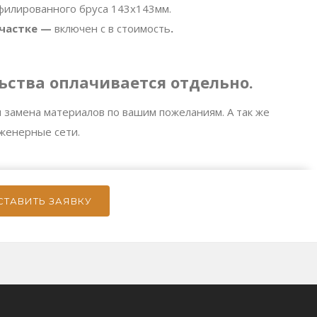
филированного бруса 143х143мм.
участке —
включен с в стоимость
.
ьства оплачивается отдельно.
 замена материалов по вашим пожеланиям. А так же
женерные сети.
СТАВИТЬ ЗАЯВКУ