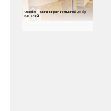
Особенности строительства из sip
панелей