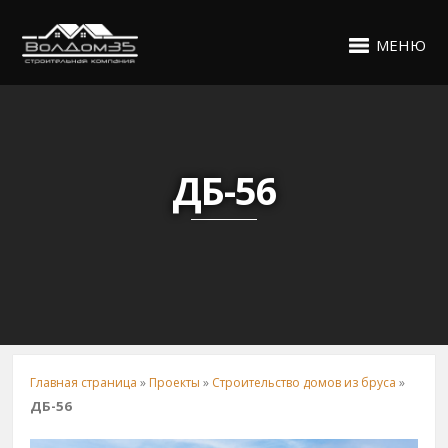
МЕНЮ
ДБ-56
Главная страница
»
Проекты
»
Строительство домов из бруса
»
ДБ-56