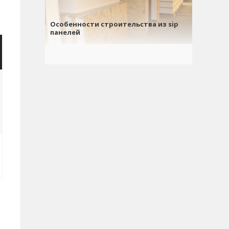
Особенности строительства из sip
панелей