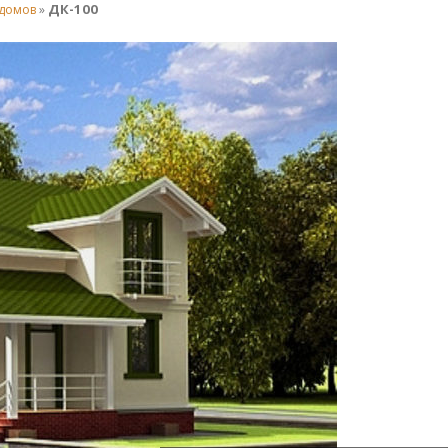
ДК-100
 домов
»