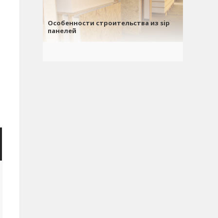
Особенности строительства из sip
панелей