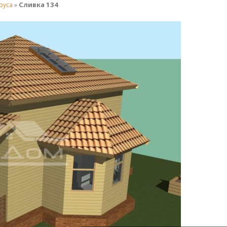
Сливка 134
руса
»