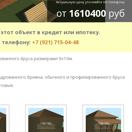
Актуальную цену уточняйте по телефону
от
1610400
руб
этот объект в кредит или ипотеку.
 телефону:
+7 (921) 715-04-48
ованного бруса размерами 9х10м.
дрованного бревна, обычного и профилированного бруса
товые.