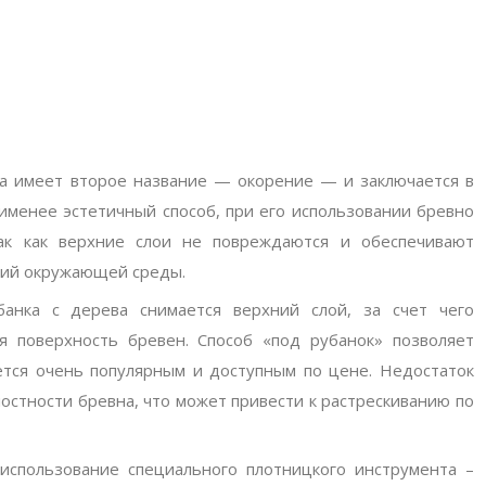
а имеет второе название — окорение — и заключается в
аименее эстетичный способ, при его использовании бревно
ак как верхние слои не повреждаются и обеспечивают
вий окружающей среды.
банка с дерева снимается верхний слой, за счет чего
я поверхность бревен. Способ «под рубанок» позволяет
ется очень популярным и доступным по цене. Недостаток
остности бревна, что может привести к растрескиванию по
использование специального плотницкого инструмента –