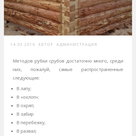
14.03.2016
АВТОР
АДМИНИСТРАЦИЯ
Методов рубки срубов достаточно много, среди
них, пожалуй, самые распространенные
следующие
:
В лапу;
В «охлоп»;
В охряп;
В забир
В перебежку;
В развал;